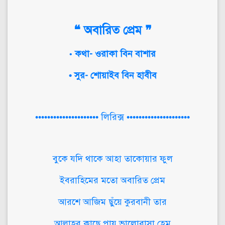
❝ অবারিত প্রেম ❞
কথা- ওরাকা বিন বাশার
•
• সুর- শোয়াইব বিন হাবীব
••••••••••••••••••••• লিরিক্স •••••••••••••••••••••
বুকে যদি থাকে আহা তাকোয়ার ফুল
ইবরাহিমের মতো অবারিত প্রেম
আরশে আজিম ছুঁয়ে কুরবানী তার
আল্লাহর কাছে পায় ভালোবাসা হেম