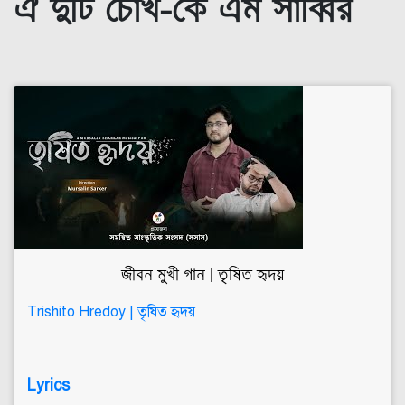
ঐ দুটি চোখ-কে এম সাব্বির
জীবন মুখী গান | তৃষিত হৃদয়
Trishito Hredoy | তৃষিত হৃদয়
Lyrics