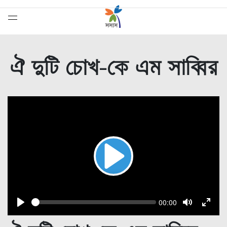
ঐ দুটি চোখ-কে এম সাব্বির
Play
সেরাদের সেরা
Seek
Current
00:00
time
Play
Toggle
Toggl
Mute
Fulls