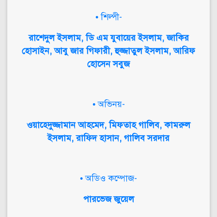
• শিল্পী-
রাশেদুল ইসলাম, ডি এম যুবায়ের ইসলাম, জাকির
হোসাইন, আবু জার গিফারী, হুজ্জাতুল ইসলাম, আরিফ
হোসেন সবুজ
• অভিনয়-
ওয়াহেদুজ্জামান আহমেদ, মিফতাহ গালিব, কামরুল
ইসলাম, রাফিদ হাসান, গালিব সরদার
• অডিও কম্পোজ-
পারভেজ জুয়েল