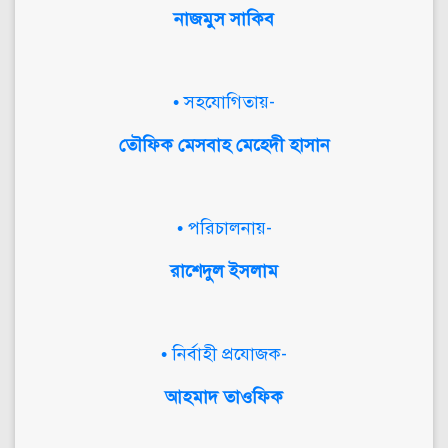
নাজমুস সাকিব
• সহযোগিতায়-
তৌফিক মেসবাহ মেহেদী হাসান
• পরিচালনায়-
রাশেদুল ইসলাম
• নির্বাহী প্রযোজক-
আহমাদ তাওফিক