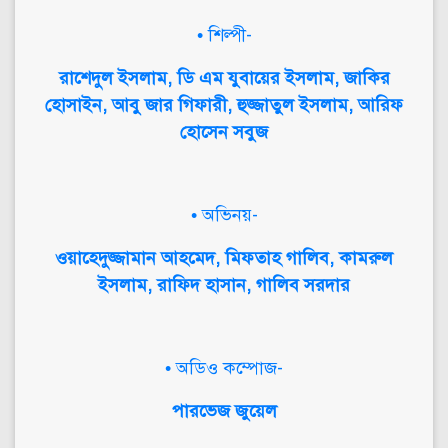
• শিল্পী-
রাশেদুল ইসলাম, ডি এম যুবায়ের ইসলাম, জাকির
হোসাইন, আবু জার গিফারী, হুজ্জাতুল ইসলাম, আরিফ
হোসেন সবুজ
• অভিনয়-
ওয়াহেদুজ্জামান আহমেদ, মিফতাহ গালিব, কামরুল
ইসলাম, রাফিদ হাসান, গালিব সরদার
• অডিও কম্পোজ-
পারভেজ জুয়েল