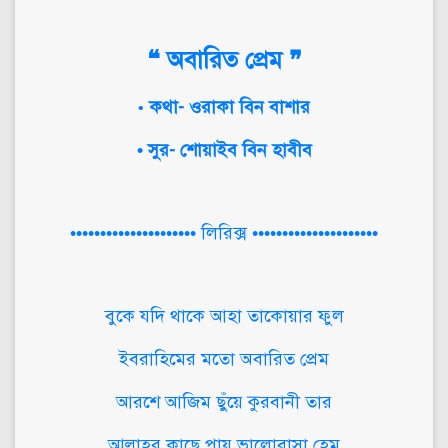
❝ অবারিত প্রেম ❞
কথা- ওরাকা বিন বাশার
•
• সুর- শোয়াইব বিন হাবীব
••••••••••••••••••••• লিরিক্স •••••••••••••••••••••
বুকে যদি থাকে আহা তাকোয়ার ফুল
ইবরাহিমের মতো অবারিত প্রেম
আরশে আজিম ছুঁয়ে কুরবানী তার
আল্লাহর কাছে পায় ভালোবাসা হেম