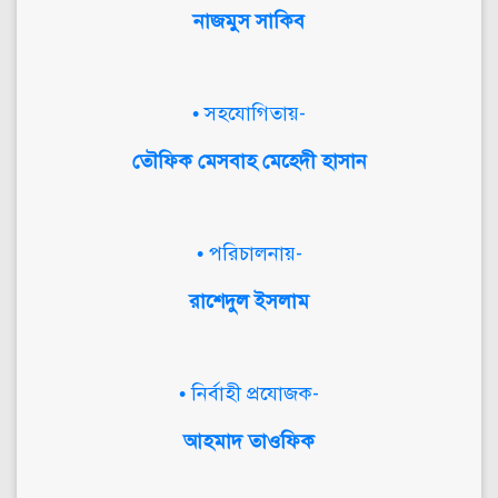
নাজমুস সাকিব
• সহযোগিতায়-
তৌফিক মেসবাহ মেহেদী হাসান
• পরিচালনায়-
রাশেদুল ইসলাম
• নির্বাহী প্রযোজক-
আহমাদ তাওফিক