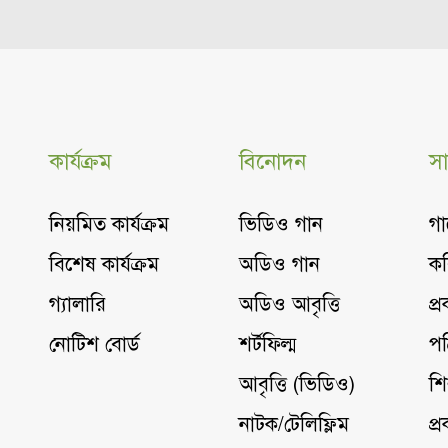
কার্যক্রম
বিনোদন
সা
নিয়মিত কার্যক্রম
ভিডিও গান
গা
বিশেষ কার্যক্রম
অডিও গান
কব
গ্যালারি
অডিও আবৃত্তি
প্
নোটিশ বোর্ড
শর্টফিল্ম
পত
আবৃত্তি (ভিডিও)
শি
নাটক/টেলিফ্লিম
প্