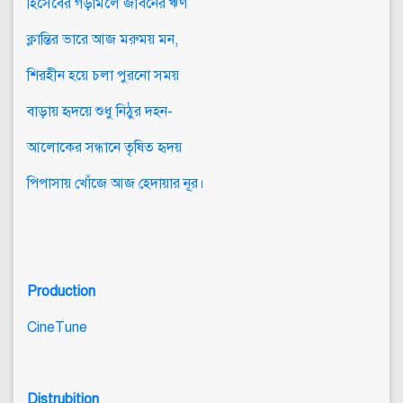
হিসেবের গড়মিলে জীবনের ঋণ
ক্লান্তির ভারে আজ মরুময় মন,
শিরহীন হয়ে চলা পুরনো সময়
বাড়ায় হৃদয়ে শুধু নিঠুর দহন-
আলোকের সন্ধানে তৃষিত হৃদয়
পিপাসায় খোঁজে আজ হেদায়ার নূর।
Production
CineTune
Distrubition