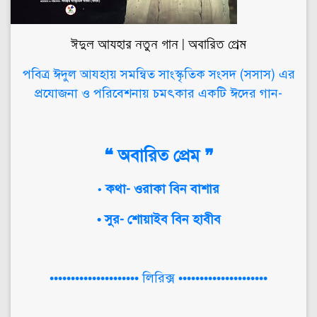
ঈদুল আযহার নতুন গান | অবারিত প্রেম
পবিত্র ঈদুল আযহায় সমন্বিত সাংস্কৃতিক সংসদ (সসাস) এর
প্রযোজনা ও পরিবেশনায় চমৎকার একটি ঈদের গান-
❝ অবারিত প্রেম ❞
কথা- ওরাকা বিন বাশার
•
• সুর- শোয়াইব বিন হাবীব
••••••••••••••••••••• লিরিক্স •••••••••••••••••••••