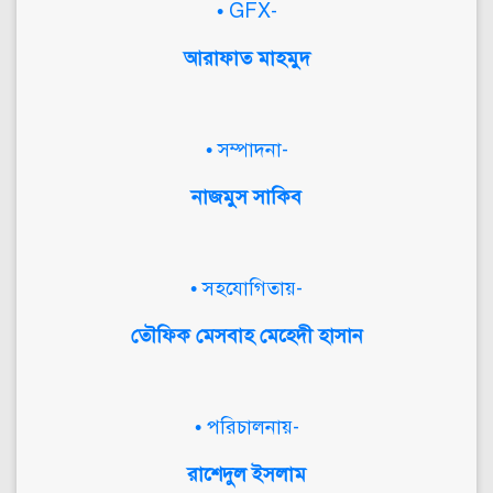
• GFX-
আরাফাত মাহমুদ
• সম্পাদনা-
নাজমুস সাকিব
• সহযোগিতায়-
তৌফিক মেসবাহ মেহেদী হাসান
• পরিচালনায়-
রাশেদুল ইসলাম