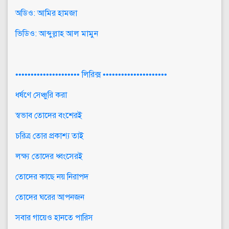
অডিও: আমির হামজা
ভিডিও: আব্দুল্লাহ আল মামুন
••••••••••••••••••••• লিরিক্স •••••••••••••••••••••
ধর্ষণে সেঞ্চুরি করা
স্বভাব তোদের বংশেরই
চরিত্র তোর প্রকাশ্য তাই
লক্ষ্য তোদের ধ্বংসেরই
তোদের কাছে নয় নিরাপদ
তোদের ঘরের আপনজন
সবার গায়েও হানতে পারিস