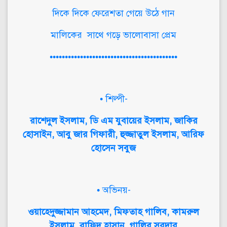
দিকে দিকে ফেরেশতা গেয়ে উঠে গান
মালিকের সাথে গড়ে ভালোবাসা প্রেম
••••••••••••••••••••••••••••••••••••••••••
• শিল্পী-
রাশেদুল ইসলাম, ডি এম যুবায়ের ইসলাম, জাকির
হোসাইন, আবু জার গিফারী, হুজ্জাতুল ইসলাম, আরিফ
হোসেন সবুজ
• অভিনয়-
ওয়াহেদুজ্জামান আহমেদ, মিফতাহ গালিব, কামরুল
ইসলাম, রাফিদ হাসান, গালিব সরদার