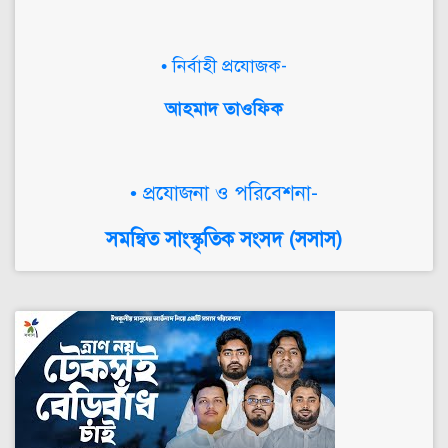
• নির্বাহী প্রযোজক-
আহমাদ তাওফিক
• প্রযোজনা ও পরিবেশনা-
সমন্বিত সাংস্কৃতিক সংসদ (সসাস)