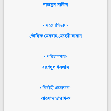
নাজমুস সাকিব
• সহযোগিতায়-
তৌফিক মেসবাহ মেহেদী হাসান
• পরিচালনায়-
রাশেদুল ইসলাম
• নির্বাহী প্রযোজক-
আহমাদ তাওফিক