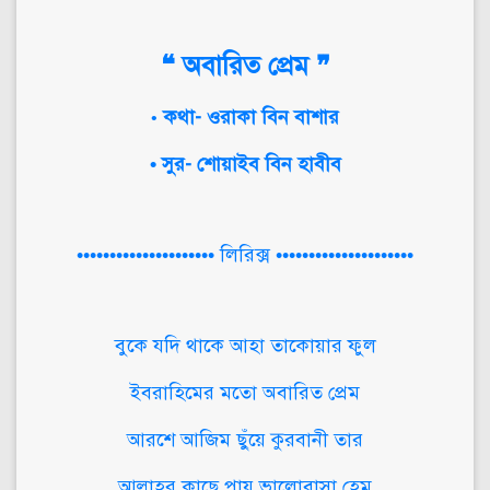
❝ অবারিত প্রেম ❞
কথা- ওরাকা বিন বাশার
•
• সুর- শোয়াইব বিন হাবীব
••••••••••••••••••••• লিরিক্স •••••••••••••••••••••
বুকে যদি থাকে আহা তাকোয়ার ফুল
ইবরাহিমের মতো অবারিত প্রেম
আরশে আজিম ছুঁয়ে কুরবানী তার
আল্লাহর কাছে পায় ভালোবাসা হেম