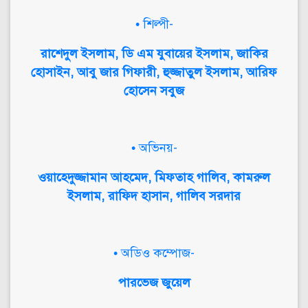
• শিল্পী-
রাশেদুল ইসলাম, ডি এম যুবায়ের ইসলাম, জাকির
হোসাইন, আবু জার গিফারী, হুজ্জাতুল ইসলাম, আরিফ
হোসেন সবুজ
• অভিনয়-
ওয়াহেদুজ্জামান আহমেদ, মিফতাহ গালিব, কামরুল
ইসলাম, রাফিদ হাসান, গালিব সরদার
• অডিও কম্পোজ-
পারভেজ জুয়েল