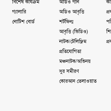
বিশেষ কার্যক্রম
অডিও গান
কব
গ্যালারি
অডিও আবৃত্তি
প্
নোটিশ বোর্ড
শর্টফিল্ম
পত
আবৃত্তি (ভিডিও)
শি
নাটক/টেলিফ্লিম
প্
প্রতিযোগিতা
মঞ্চনাটক/অভিনয়
সুর সমীরণ
কোরআন তেলাওয়াত