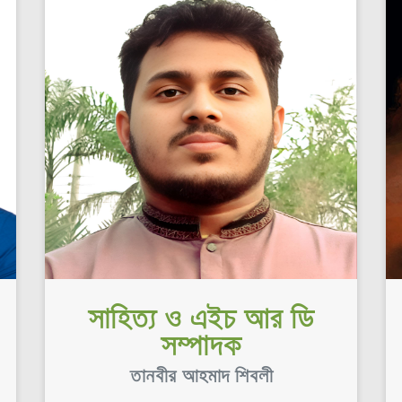
সাহিত্য ও এইচ আর ডি
সম্পাদক
তানবীর আহমাদ শিবলী