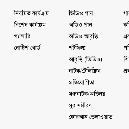
নিয়মিত কার্যক্রম
ভিডিও গান
গা
বিশেষ কার্যক্রম
অডিও গান
কব
গ্যালারি
অডিও আবৃত্তি
প্
নোটিশ বোর্ড
শর্টফিল্ম
পত
আবৃত্তি (ভিডিও)
শি
নাটক/টেলিফ্লিম
প্
প্রতিযোগিতা
মঞ্চনাটক/অভিনয়
সুর সমীরণ
কোরআন তেলাওয়াত