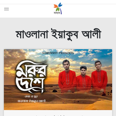
মাওলানা ইয়াকুব আলী
সেরাদের সেরা