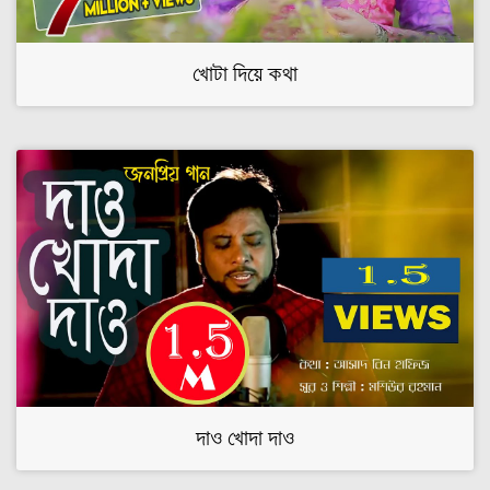
খোটা দিয়ে কথা
দাও খোদা দাও