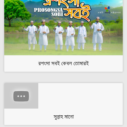
রশংসা সবই কেবল তোমারই
সুন্নাহ মানো