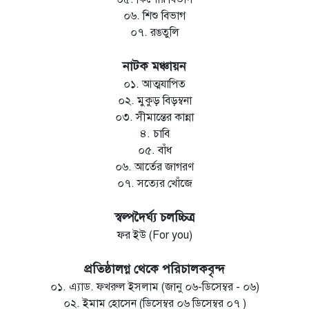
০৬. শিশু বিভাগ
০৭. রঙতুলি
নাটক মঞ্চায়ন
০১. আত্মযাপিত
০২. মুকুড় বিড়ম্বনা
০৩. সীমান্তের কান্না
৪. চাবি
০৫. বাঁধ
০৬. আর্তের জাগরণ
০৭. সত্যের খোঁজে
স্বল্পদৈর্ঘ্য চলচ্চিত্র
ফর ইউ (For you)
প্রতিষ্ঠালগ্ন থেকে পরিচালকবৃন্দ
০১. এ্যাড. ফখরুল ইসলাম (জানু ০৬-ডিসেম্বর - ০৬)
০২. ইমাম হোসেন (ডিসেম্বর ০৬ ডিসেম্বর ০৭ )